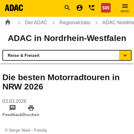
Navigation
Suche
Seiteninhalt
Fußzeile
Nothilfe
MENÜ
Der ADAC
Regionalclubs
ADAC Nordrhe
ADAC in Nordrhein-Westfalen
Reise & Freizeit
Übersicht
Die besten Motorradtouren in
NRW 2026
Rund ums Fahrzeug
03.03.2026
Verkehr & Sicherheit
Feedback
Drucken
Reise & Freizeit
© Serge Nied - Fotolia