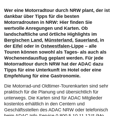
Recht & Rat
Wer eine Motorradtour durch NRW plant, der ist
dankbar über Tipps für die besten
Motorsport & Ortsclubs
Motorradrouten in NRW: Hier finden Sie
wertvolle Anregungen und Karten. Ob
landschaftliche und örtliche Highlights im
Bergischen Land
,
Münsterland
,
Sauerland
, in
der
Eifel
oder in
Ostwestfalen-Lippe
– alle
Touren können sowohl als Tages- als auch als
Wochenendausflug geplant werden. Für jede
Motorradtour durch NRW hat der ADAC dazu
Tipps für eine Unterkunft im Hotel oder eine
Empfehlung für eine Gastronomie.
Die Motorrad-und Oldtimer-Tourenkarten sind sehr
praktisch für die Planung und übersichtlich für
unterwegs. Die Karten sind für ADAC Mitglieder
kostenlos erhältlich in den Centern und
Geschäftsstellen des ADAC NRW oder telefonisch
beim ADAC Info-Service
0 800 5 10 11 12
(Mo.–