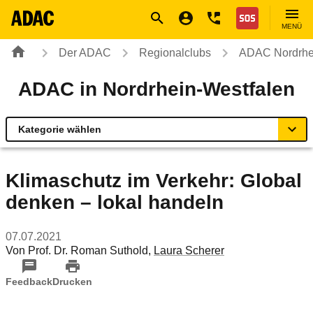
Navigation
Suche
Seiteninhalt
Fußzeile
Nothilfe
MENÜ
Der ADAC
Regionalclubs
ADAC Nordrhe
ADAC in Nordrhein-Westfalen
Kategorie wählen
Übersicht
Klimaschutz im Verkehr: Global
denken – lokal handeln
Rund ums Fahrzeug
07.07.2021
Verkehr & Sicherheit
Von
Prof. Dr. Roman Suthold
,
Laura Scherer
Reise & Freizeit
Feedback
Drucken