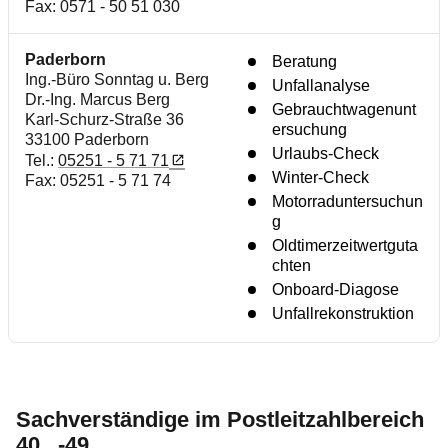
Fax: 0571 - 50 51 030
Paderborn
Beratung
Ing.-Büro Sonntag u. Berg
Unfallanalyse
Dr.-Ing. Marcus Berg
Gebrauchtwagenunt
Karl-Schurz-Straße 36
ersuchung
33100 Paderborn
Urlaubs-Check
Tel.:
05251 - 5 71 71
Winter-Check
Fax: 05251 - 5 71 74
Motorraduntersuchun
g
Oldtimerzeitwertguta
chten
Onboard-Diagose
Unfallrekonstruktion
Sachverständige im Postleitzahlbereich
40...-49...