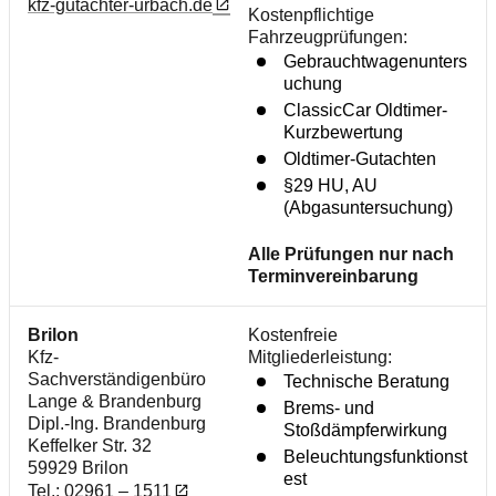
kfz-gutachter-urbach.de
Kostenpflichtige
Fahrzeugprüfungen:
Gebrauchtwagenunters
uchung
ClassicCar Oldtimer-
Kurzbewertung
Oldtimer-Gutachten
§29 HU, AU
(Abgasuntersuchung)
Alle Prüfungen nur nach
Terminvereinbarung
Brilon
Kostenfreie
Kfz-
Mitgliederleistung:
Sachverständigenbüro
Technische Beratung
Lange & Brandenburg
Brems- und
Dipl.-Ing. Brandenburg
Stoßdämpferwirkung
Keffelker Str. 32
Beleuchtungsfunktionst
59929 Brilon
est
Tel.:
02961 – 1511