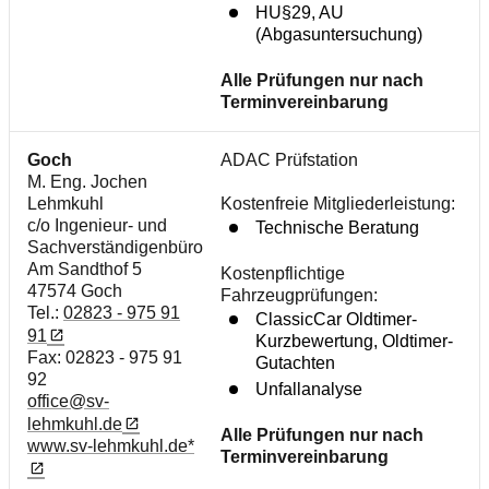
HU§29, AU
(Abgasuntersuchung)
Alle Prüfungen nur nach
Terminvereinbarung
Goch
ADAC Prüfstation
M. Eng. Jochen
Lehmkuhl
Kostenfreie Mitgliederleistung:
c/o Ingenieur- und
Technische Beratung
Sachverständigenbüro
Am Sandthof 5
Kostenpflichtige
47574 Goch
Fahrzeugprüfungen:
Tel.:
02823 - 975 91
ClassicCar Oldtimer-
91
Kurzbewertung, Oldtimer-
Fax: 02823 - 975 91
Gutachten
92
Unfallanalyse
office@sv-
lehmkuhl.de
Alle Prüfungen nur nach
www.sv-lehmkuhl.de*
Terminvereinbarung