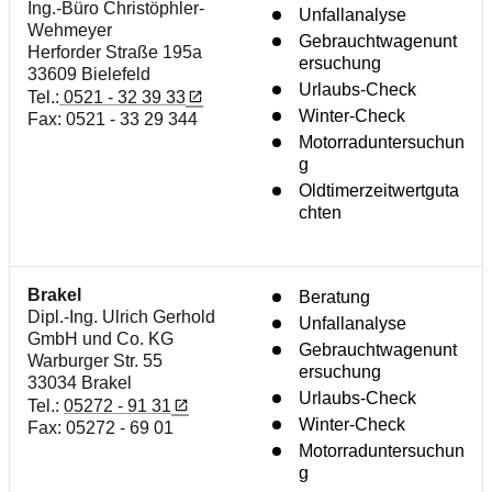
Ing.-Büro Christöphler-
Unfallanalyse
Wehmeyer
Gebrauchtwagenunt
Herforder Straße 195a
ersuchung
33609 Bielefeld
Urlaubs-Check
Tel.:
0521 - 32 39 33
Winter-Check
Fax: 0521 - 33 29 344
Motorraduntersuchun
g
Oldtimerzeitwertguta
chten
Brakel
Beratung
Dipl.-Ing. Ulrich Gerhold
Unfallanalyse
GmbH und Co. KG
Gebrauchtwagenunt
Warburger Str. 55
ersuchung
33034 Brakel
Urlaubs-Check
Tel.:
05272 - 91 31
Winter-Check
Fax: 05272 - 69 01
Motorraduntersuchun
g