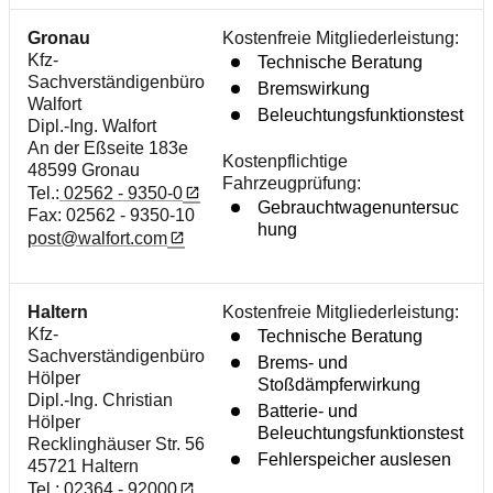
Gronau
Kostenfreie Mitgliederleistung:
Kfz-
Technische Beratung
Sachverständigenbüro
Bremswirkung
Walfort
Beleuchtungsfunktionstest
Dipl.-Ing. Walfort
An der Eßseite 183e
Kostenpflichtige
48599 Gronau
Fahrzeugprüfung:
Tel.:
02562 - 9350-0
Gebrauchtwagenuntersuc
Fax: 02562 - 9350-10
hung
post@walfort.com
Haltern
Kostenfreie Mitgliederleistung:
Kfz-
Technische Beratung
Sachverständigenbüro
Brems- und
Hölper
Stoßdämpferwirkung
Dipl.-Ing. Christian
Batterie- und
Hölper
Beleuchtungsfunktionstest
Recklinghäuser Str. 56
Fehlerspeicher auslesen
45721 Haltern
Tel.:
02364 - 92000