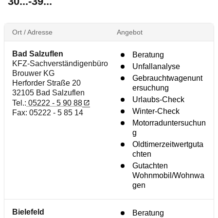
30...-39...
Ort / Adresse
Angebot
Bad Salzuflen
Beratung
KFZ-Sachverständigenbüro
Unfallanalyse
Brouwer KG
Gebrauchtwagenunt
Herforder Straße 20
ersuchung
32105 Bad Salzuflen
Urlaubs-Check
Tel.:
05222 - 5 90 88
Winter-Check
Fax: 05222 - 5 85 14
Motorraduntersuchun
g
Oldtimerzeitwertguta
chten
Gutachten
Wohnmobil/Wohnwa
gen
Bielefeld
Beratung