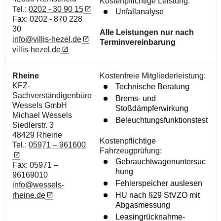
Kostenpflichtige Leistung:
Tel.:
0202 - 30 90 15
Unfallanalyse
Fax: 0202 - 870 228
30
Alle Leistungen nur nach
info@villis-hezel.de
Terminvereinbarung
villis-hezel.de
Rheine
Kostenfreie Mitgliederleistung:
KFZ-
Technische Beratung
Sachverständigenbüro
Brems- und
Wessels GmbH
Stoßdämpferwirkung
Michael Wessels
Beleuchtungsfunktionstest
Siedlerstr. 3
48429 Rheine
Kostenpflichtige
Tel.:
05971 – 961600
Fahrzeugprüfung:
Gebrauchtwagenuntersuc
Fax: 05971 –
hung
96169010
Fehlerspeicher auslesen
info@wessels-
rheine.de
HU nach §29 StVZO mit
Abgasmessung
Leasingrücknahme-