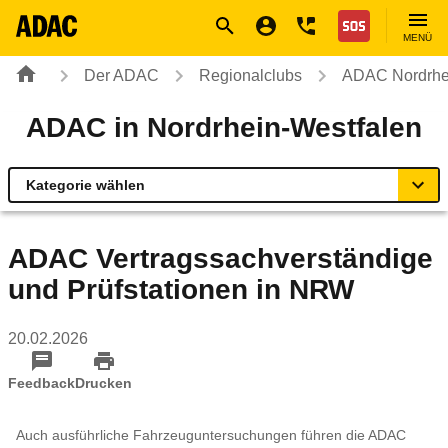
Navigation
Suche
Seiteninhalt
Fußzeile
Nothilfe
MENÜ
Der ADAC
Regionalclubs
ADAC Nordrhe
ADAC in Nordrhein-Westfalen
Kategorie wählen
Übersicht
ADAC Vertragssachverständige
und Prüfstationen in NRW
Rund ums Fahrzeug
20.02.2026
Verkehr & Sicherheit
Feedback
Drucken
Reise & Freizeit
Auch ausführliche Fahrzeuguntersuchungen führen die ADAC