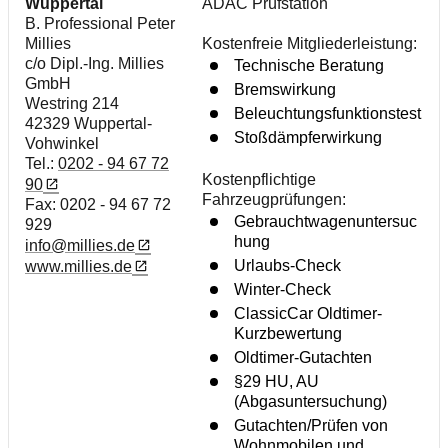
Wuppertal
ADAC Prüfstation
B. Professional Peter
Millies
Kostenfreie Mitgliederleistung:
c/o Dipl.-Ing. Millies
Technische Beratung
GmbH
Bremswirkung
Westring 214
Beleuchtungsfunktionstest
42329 Wuppertal-
Stoßdämpferwirkung
Vohwinkel
Tel.:
0202 - 94 67 72
Kostenpflichtige
90
Fahrzeugprüfungen:
Fax: 0202 - 94 67 72
Gebrauchtwagenuntersuc
929
hung
info@millies.de
Urlaubs-Check
www.millies.de
Winter-Check
ClassicCar Oldtimer-
Kurzbewertung
Oldtimer-Gutachten
§29 HU, AU
(Abgasuntersuchung)
Gutachten/Prüfen von
Wohnmobilen und