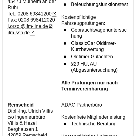
45473 Mülheim an der
Beleuchtungsfunktionstest
Ruhr
Tel.:
0208 69841200
Kostenpflichtige
Fax: 0208 698412020
Fahrzeugprüfungen:
j.orzol@ifm-line.de
Gebrauchtwagenuntersuc
ifm-ssh.de
hung
ClassicCar Oldtimer-
Kurzbewertung
Oldtimer-Gutachten
§29 HU, AU
(Abgasuntersuchung)
Alle Prüfungen nur nach
Terminvereinbarung
Remscheid
ADAC Partnerbüro
Dipl.-Ing. Ulrich Villis
c/o Ingenieurbüro
Kostenfreie Mitgliederleistung:
Villis & Hezel
Technische Beratung
Berghausen 1
42859 Remscheid