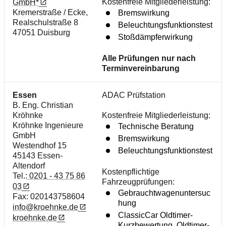
Kostenfreie Mitgliederleistung:
GmbH*
Kremerstraße / Ecke,
Bremswirkung
Realschulstraße 8
Beleuchtungsfunktionstest
47051 Duisburg
Stoßdämpferwirkung
Alle Prüfungen nur nach
Terminvereinbarung
Essen
ADAC Prüfstation
B. Eng. Christian
Kröhnke
Kostenfreie Mitgliederleistung:
Kröhnke Ingenieure
Technische Beratung
GmbH
Bremswirkung
Westendhof 15
Beleuchtungsfunktionstest
45143 Essen-
Altendorf
Kostenpflichtige
Tel.:
0201 - 43 75 86
Fahrzeugprüfungen:
03
Gebrauchtwagenuntersuc
Fax: 020143758604
hung
info@kroehnke.de
ClassicCar Oldtimer-
kroehnke.de
Kurzbewertung, Oldtimer-