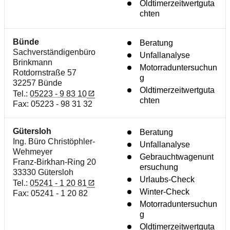
Oldtimerzeitwertguta
chten
Bünde
Beratung
Sachverständigenbüro
Unfallanalyse
Brinkmann
Motorraduntersuchun
Rotdornstraße 57
g
32257 Bünde
Oldtimerzeitwertguta
Tel.:
05223 - 9 83 10
chten
Fax: 05223 - 98 31 32
Gütersloh
Beratung
Ing. Büro Christöphler-
Unfallanalyse
Wehmeyer
Gebrauchtwagenunt
Franz-Birkhan-Ring 20
ersuchung
33330 Gütersloh
Urlaubs-Check
Tel.:
05241 - 1 20 81
Winter-Check
Fax: 05241 - 1 20 82
Motorraduntersuchun
g
Oldtimerzeitwertguta