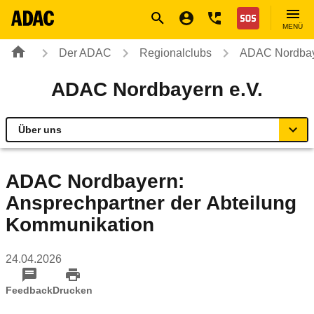
Navigation
Suche
Seiteninhalt
Fußzeile
Nothilfe
MENÜ
Der ADAC
Regionalclubs
ADAC Nordbay
ADAC Nordbayern e.V.
Über uns
Übersicht
ADAC Nordbayern:
Ansprechpartner der Abteilung
Geschäftsstellen & Reisebüros
Kommunikation
Mobilität und Umwelt
24.04.2026
Fahrsicherheitstrainings
Feedback
Drucken