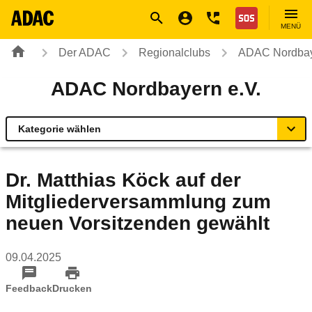
Navigation
Suche
Seiteninhalt
Fußzeile
Nothilfe
MENÜ
Der ADAC
Regionalclubs
ADAC Nordbay
ADAC Nordbayern e.V.
Kategorie wählen
Übersicht
Dr. Matthias Köck auf der
Mitgliederversammlung zum
Geschäftsstellen & Reisebüros
neuen Vorsitzenden gewählt
Mobilität und Umwelt
09.04.2025
Fahrsicherheitstrainings
Feedback
Drucken