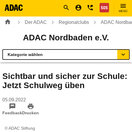
Navigation
Suche
Seiteninhalt
Fußzeile
Nothilfe
MENÜ
Der ADAC
Regionalclubs
ADAC Nordbad
ADAC Nordbaden e.V.
Kategorie wählen
Übersicht
Sichtbar und sicher zur Schule:
Jetzt Schulweg üben
ADAC zu Mobilität und Verkehr
05.09.2022
Förderprogramm Unterfahrschutz
Feedback
Drucken
Geschäftsstellen & Reisebüros
© ADAC Stiftung