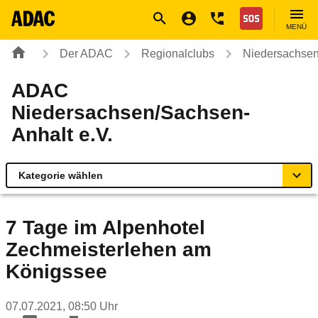
Navigation
Suche
Seiteninhalt
Fußzeile
Nothilfe
MENÜ
Der ADAC
Regionalclubs
Niedersachsen
ADAC
Niedersachsen/Sachsen-
Anhalt e.V.
Kategorie wählen
Übersicht
7 Tage im Alpenhotel
Zechmeisterlehen am
Geschäftsstellen & Reisebüros
Königssee
Produkte & Services
07.07.2021, 08:50 Uhr