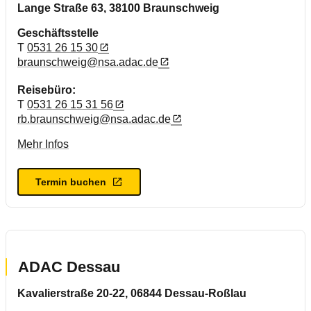
Lange Straße 63, 38100 Braunschweig
ADAC Filiale der Zukunft in Hannover
Geschäftsstelle
T
0531 26 15 30
braunschweig@nsa.adac.de
Reisebüro:
T
0531 26 15 31 56
rb.braunschweig@nsa.adac.de
Mehr Infos
Termin buchen
ADAC Dessau
Kavalierstraße 20-22, 06844 Dessau-Roßlau