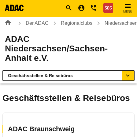
Navigation
Suche
Seiteninhalt
Fußzeile
Nothilfe
MENÜ
Der ADAC
Regionalclubs
Niedersachsen
ADAC
Niedersachsen/Sachsen-
Anhalt e.V.
Geschäftsstellen & Reisebüros
Übersicht
Geschäftsstellen & Reisebüros
Geschäftsstellen & Reisebüros
Produkte & Services
ADAC Braunschweig