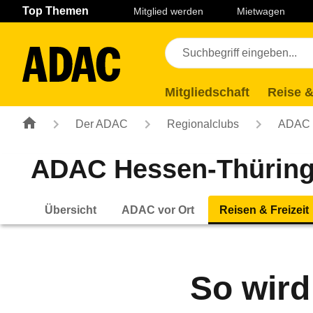
Navigation
Suche
Seiteninhalt
Fußzeile
Top Themen
Mitglied werden
Mietwagen
Mitgliedschaft
Reise &
Der ADAC
Regionalclubs
ADAC H
ADAC Hessen-Thüring
Übersicht
ADAC vor Ort
Reisen & Freizeit
So wird