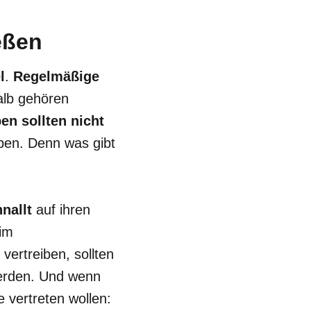
eßen
l
.
Regelmäßige
alb gehören
en sollten nicht
iben. Denn was gibt
nallt
auf ihren
 im
vertreiben, sollten
werden. Und wenn
e vertreten wollen: