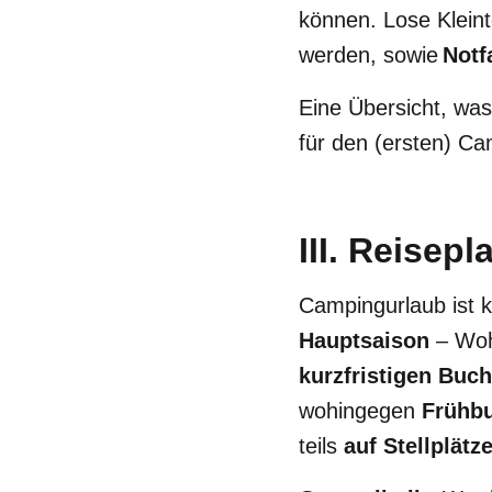
können. Lose Kleint
werden, sowie
Notf
Eine Übersicht, was
für den (ersten) Ca
III. Reisep
Campingurlaub ist k
Hauptsaison
– Woh
kurzfristigen Buc
wohingegen
Frühbu
teils
auf Stellplätz