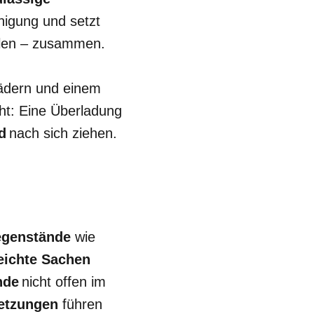
nigung und setzt
hlen – zusammen.
rädern und einem
ht: Eine Überladung
d
nach sich ziehen.
genstände
wie
eichte Sachen
nde
nicht offen im
letzungen
führen