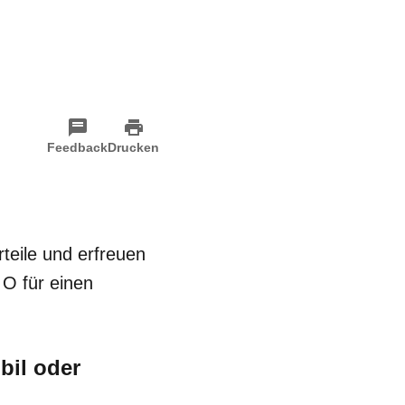
Feedback
Drucken
rteile und erfreuen
d O für einen
bil oder