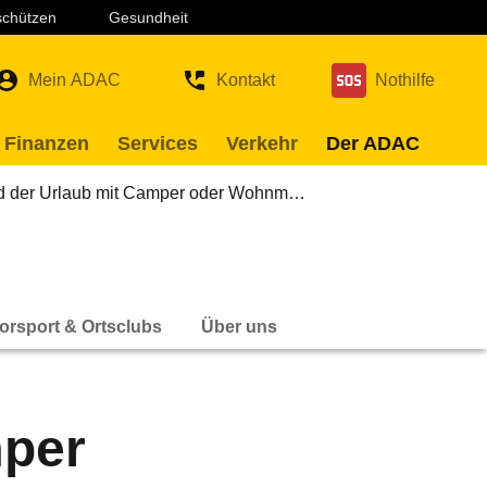
 schützen
Gesundheit
Mein ADAC
Kontakt
Nothilfe
 Finanzen
Services
Verkehr
Der ADAC
d der Urlaub mit Camper oder Wohnm…
orsport & Ortsclubs
Über uns
mper