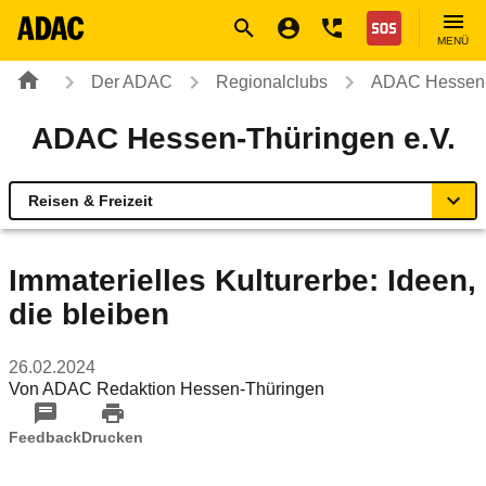
Navigation
Suche
Seiteninhalt
Fußzeile
Nothilfe
MENÜ
Der ADAC
Regionalclubs
ADAC Hessen-
ADAC Hessen-Thüringen e.V.
Reisen & Freizeit
Übersicht
Immaterielles Kulturerbe: Ideen,
die bleiben
ADAC vor Ort
26.02.2024
Reisen & Freizeit
Von
ADAC Redaktion Hessen-Thüringen
Sicherheit & Mobilität
Feedback
Drucken