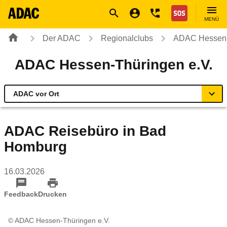
Navigation
Suche
Seiteninhalt
Fußzeile
Nothilfe
MENÜ
Der ADAC
Regionalclubs
ADAC Hessen-
ADAC Hessen-Thüringen e.V.
ADAC vor Ort
Übersicht
ADAC Reisebüro in Bad
Homburg
ADAC vor Ort
16.03.2026
Reisen & Freizeit
Feedback
Drucken
Sicherheit & Mobilität
© ADAC Hessen-Thüringen e.V.