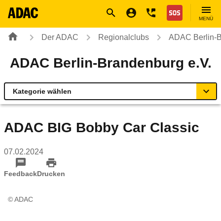
Navigation
Suche
Seiteninhalt
Fußzeile
Nothilfe
MENÜ
Der ADAC
Regionalclubs
ADAC Berlin-B
ADAC Berlin-Brandenburg e.V.
Kategorie wählen
Übersicht
ADAC BIG Bobby Car Classic
Geschäftsstellen & Reisebüros
07.02.2024
Rund ums Fahrzeug
Feedback
Drucken
Verkehr & Sicherheit
© ADAC