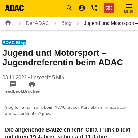
Navigation
Suche
Seiteninhalt
Fußzeile
Nothilfe
MENÜ
Der ADAC
Blog
Jugend und Motorsport 
ADAC Blog
Jugend und Motorsport –
Jugendreferentin beim ADAC
03.11.2022
• Lesezeit: 5 Min.
Feedback
Drucken
Sieg für Gina Trunk beim ADAC Super-Kart-Slalom in Sasbach
am Kaiserstuhl
© privat
Die angehende Bauzeichnerin Gina Trunk blickt
mit ihren 19 Jahren schon auf 11 Jahre