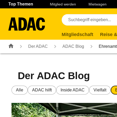
Navigation
Suche
Seiteninhalt
Fußzeile
Top Themen
Mitglied werden
Mietwagen
Mitgliedschaft
Reise &
Der ADAC
ADAC Blog
Ehrenamt
Der ADAC Blog
Alle
ADAC hilft
Inside ADAC
Vielfalt