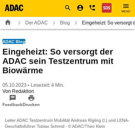
Navigation
Suche
Seiteninhalt
Fußzeile
Nothilfe
MENÜ
Der ADAC
Blog
Eingeheizt: So versorgt
ADAC Blog
Eingeheizt: So versorgt der
ADAC sein Testzentrum mit
Biowärme
05.10.2023
• Lesezeit: 4 Min.
Von
Redaktion
Feedback
Drucken
Leiter ADAC Testzentrum Mobilität Andreas Rigling (l.) und LENA-
Geschäftsführer Tobias Schmid
© ADAC/Theo Klein