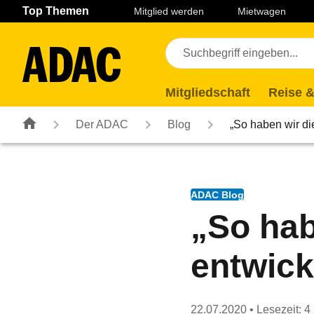
Navigation
Suche
Seiteninhalt
Fußzeile
Top Themen
Mitglied werden
Mietwagen
Mitgliedschaft
Reise &
Der ADAC
Blog
„So haben wir di
ADAC Blog
„So hab
entwick
22.07.2020
• Lesezeit: 4