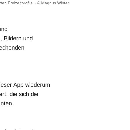
n Freizeitprofils.
© Magnus Winter
ind
, Bildern und
prechenden
dieser App wiederum
rt, die sich die
nnten.