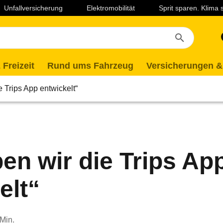
Unfallversicherung
Elektromobilität
Sprit sparen. Klima
 Freizeit
Rund ums Fahrzeug
Versicherungen &
e Trips App entwickelt“
en wir die Trips Ap
elt“
 Min.