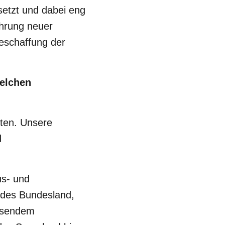
setzt und dabei eng
ührung neuer
eschaffung der
welchen
ten. Unsere
d
us- und
edes Bundesland,
assendem