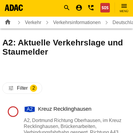
Navigation
Suche
Seiteninhalt
Fußzeile
Nothilfe
MENÜ
Verkehr
Verkehrsinformationen
Deutschl
A2: Aktuelle Verkehrslage und
Staumelder
Filter
2
Kreuz Recklinghausen
A2
A2, Dortmund Richtung Oberhausen, im Kreuz
Recklinghausen, Brückenarbeiten,
Verbindungsfahrbahn gesperrt, Richtung A43