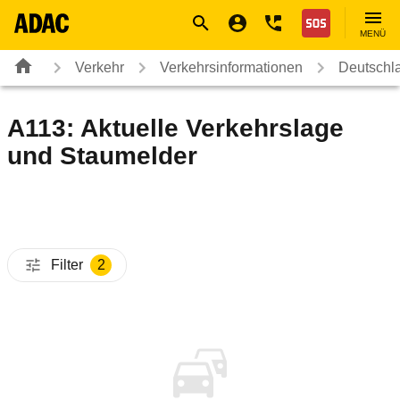
Navigation
Suche
Seiteninhalt
Fußzeile
Nothilfe
MENÜ
Verkehr
Verkehrsinformationen
Deutschl
A113: Aktuelle Verkehrslage
und Staumelder
Filter
2