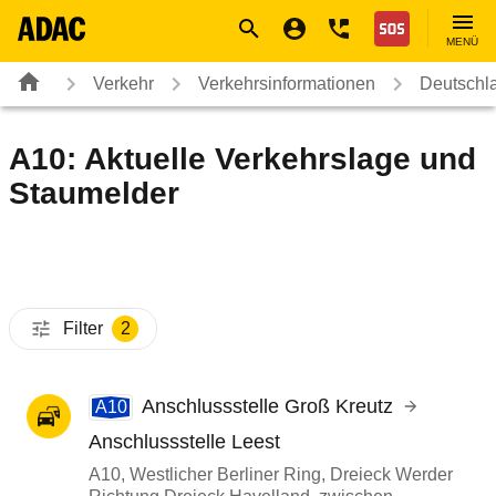
Navigation
Suche
Seiteninhalt
Fußzeile
Nothilfe
MENÜ
Verkehr
Verkehrsinformationen
Deutschl
A10: Aktuelle Verkehrslage und
Staumelder
Filter
2
Anschlussstelle Groß Kreutz
A10
Anschlussstelle Leest
A10, Westlicher Berliner Ring, Dreieck Werder