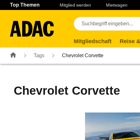
Navigation
Suche
Seiteninhalt
Fußzeile
Top Themen
Mitglied werden
Mietwagen
Mitgliedschaft
Reise &
Tags
Chevrolet Corvette
Chevrolet Corvette