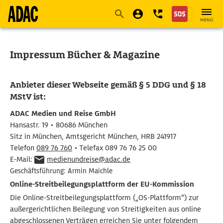
Navigation
Suche
Seiteninhalt
Fußzeile
MENÜ
Impressum Bücher & Magazine
Anbieter dieser Webseite gemäß § 5 DDG und § 18
MStV ist:
ADAC Medien und Reise GmbH
Hansastr. 19 • 80686 München
Sitz in München, Amtsgericht München, HRB 241917
Telefon
089 76 760
• Telefax 089 76 76 25 00
E-Mail:
medienundreise@adac.de
Geschäftsführung: Armin Maichle
Online-Streitbeilegungsplattform der EU-Kommission
Die Online-Streitbeilegungsplattform („OS-Plattform“) zur
außergerichtlichen Beilegung von Streitigkeiten aus online
abgeschlossenen Verträgen erreichen Sie unter folgendem