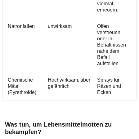
viermal
erneuern.
Natronfallen
unwirksam
Offen
j
verstreuen
oder in
Behältnissen
nahe dem
Befall
aufstellen
Chemische
Hochwirksam, aber
Sprays für
N
Mittel
gefährlich
Ritzen und
M
(Pyrethroide)
Ecken
Was tun, um Lebensmittelmotten zu
bekämpfen?