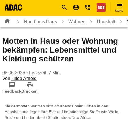
Navigation
Suche
Seiteninhalt
Fußzeile
Nothilfe
MENÜ
Rund ums Haus
Wohnen
Haushalt
Motten in Haus oder Wohnung
bekämpfen: Lebensmittel und
Kleidung schützen
08.06.2026
• Lesezeit: 7 Min.
Von
Hilda Arnold
Feedback
Drucken
Kleidermotten verirren sich oft abends beim Lüften in den
Haushalt und legen ihre Eier auf keratinhaltige Stoffe wie Wolle,
Seide und Leder ab
© Shutterstock/New Africa