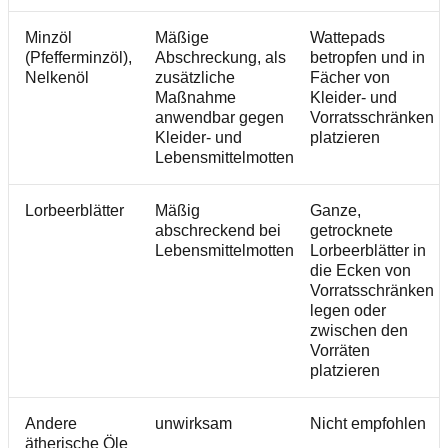
Minzöl
Mäßige
Wattepads
(Pfefferminzöl),
Abschreckung, als
betropfen und in
Nelkenöl
zusätzliche
Fächer von
Maßnahme
Kleider- und
anwendbar gegen
Vorratsschränken
Kleider- und
platzieren
Lebensmittelmotten
Lorbeerblätter
Mäßig
Ganze,
abschreckend bei
getrocknete
Lebensmittelmotten
Lorbeerblätter in
die Ecken von
Vorratsschränken
legen oder
zwischen den
Vorräten
platzieren
Andere
unwirksam
Nicht empfohlen
ätherische Öle