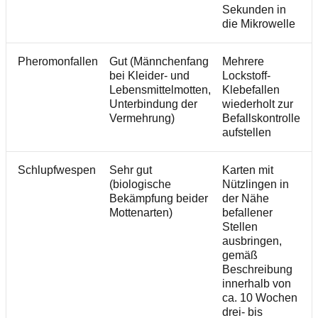
Sekunden in
die Mikrowelle
Pheromonfallen
Gut (Männchenfang
Mehrere
J
bei Kleider- und
Lockstoff-
K
Lebensmittelmotten,
Klebefallen
n
Unterbindung der
wiederholt zur
e
Vermehrung)
Befallskontrolle
a
aufstellen
Schlupfwespen
Sehr gut
Karten mit
J
(biologische
Nützlingen in
W
Bekämpfung beider
der Nähe
N
Mottenarten)
befallener
v
Stellen
v
ausbringen,
gemäß
Beschreibung
innerhalb von
ca. 10 Wochen
drei- bis