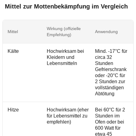
Mittel zur Mottenbekämpfung im Vergleich
G
Wirkung (offizielle
Mittel
Anwendung
H
Empfehlung)
K
Kälte
Hochwirksam bei
Mind. -17°C für
J
Kleidern und
circa 32
Lebensmitteln
Stunden
Gefrierschrank
oder -20°C für
2 Stunden zur
vollständigen
Abtötung
Hitze
Hochwirksam (eher
Bei 60°C für 2
J
für Lebensmittel zu
Stunden im
g
empfehlen)
Ofen oder bei
B
600 Watt für
b
etwa 45