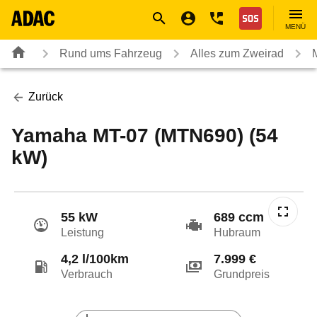
Navigation
Suche
Seiteninhalt
Fußzeile
Nothilfe
MENÜ
Rund ums Fahrzeug
Alles zum Zweirad
Zurück
Yamaha MT-07 (MTN690) (54
kW)
55 kW
689 ccm
Leistung
Hubraum
4,2 l/100km
7.999 €
Verbrauch
Grundpreis