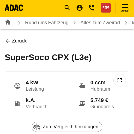
Navigation
Suche
Seiteninhalt
Fußzeile
Nothilfe
MENÜ
Rund ums Fahrzeug
Alles zum Zweirad
Zurück
SuperSoco CPX (L3e)
4 kW
0 ccm
Leistung
Hubraum
k.A.
5.749 €
Verbrauch
Grundpreis
Zum Vergleich hinzufügen