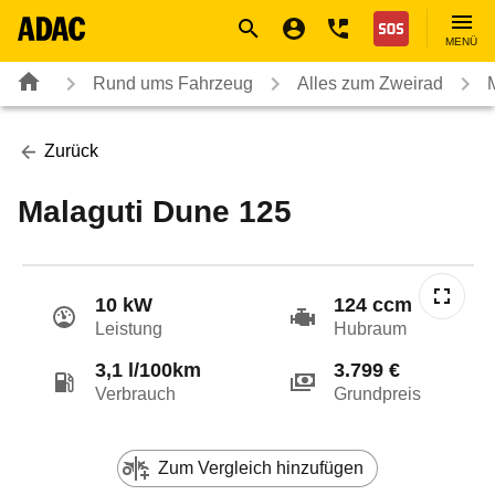
Navigation
Suche
Seiteninhalt
Fußzeile
Nothilfe
MENÜ
Rund ums Fahrzeug
Alles zum Zweirad
Zurück
Malaguti Dune 125
10 kW
124 ccm
Leistung
Hubraum
3,1 l/100km
3.799 €
Verbrauch
Grundpreis
Zum Vergleich hinzufügen