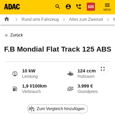
Navigation
Suche
Seiteninhalt
Fußzeile
Nothilfe
MENÜ
Rund ums Fahrzeug
Alles zum Zweirad
Zurück
F.B Mondial Flat Track 125 ABS
10 kW
124 ccm
Leistung
Hubraum
1,9 l/100km
3.999 €
Verbrauch
Grundpreis
Zum Vergleich hinzufügen