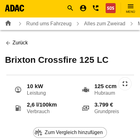
Navigation
Suche
Seiteninhalt
Fußzeile
Nothilfe
MENÜ
Rund ums Fahrzeug
Alles zum Zweirad
Zurück
Brixton Crossfire 125 LC
10 kW
125 ccm
Leistung
Hubraum
2,6 l/100km
3.799 €
Verbrauch
Grundpreis
Zum Vergleich hinzufügen