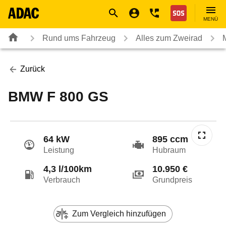
Navigation
Suche
Seiteninhalt
Fußzeile
Nothilfe
MENÜ
Rund ums Fahrzeug
Alles zum Zweirad
Zurück
BMW F 800 GS
64 kW
895 ccm
Leistung
Hubraum
4,3 l/100km
10.950 €
Verbrauch
Grundpreis
Zum Vergleich hinzufügen