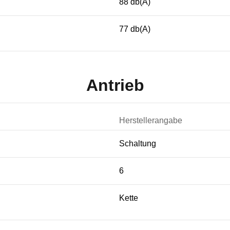
88 db(A)
77 db(A)
Antrieb
Herstellerangabe
Schaltung
6
Kette