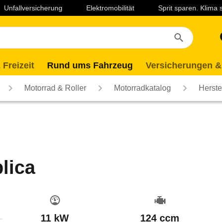
Unfallversicherung
Elektromobilität
Sprit sparen. Klima
 Freizeit
Rund ums Fahrzeug
Versicherungen &
Motorrad & Roller
Motorradkatalog
Herste
lica
11 kW
124 ccm