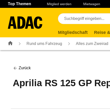
Navigation
Suche
Seiteninhalt
Fußzeile
Top Themen
Mitglied werden
Mietwagen
Mitgliedschaft
Reise &
Rund ums Fahrzeug
Alles zum Zweirad
Zurück
Aprilia RS 125 GP Rep