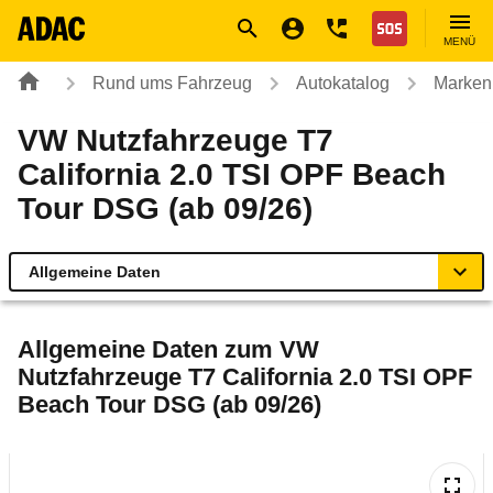
Navigation
Suche
Seiteninhalt
Fußzeile
Nothilfe
MENÜ
Rund ums Fahrzeug
Autokatalog
Marken
VW Nutzfahrzeuge T7
California 2.0 TSI OPF Beach
Tour DSG (ab 09/26)
Allgemeine Daten
Allgemeine Daten
Allgemeine Daten zum
VW
Nutzfahrzeuge T7 California 2.0 TSI OPF
Technische Daten
Beach Tour DSG (ab 09/26)
Laufende Kosten