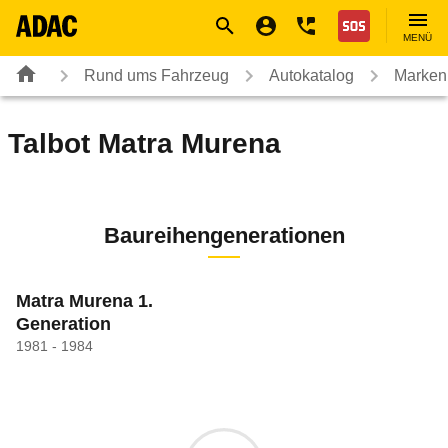
Navigation
Suche
Seiteninhalt
Fußzeile
Nothilfe
MENÜ
Rund ums Fahrzeug
Autokatalog
Marken
Talbot
Matra Murena
Baureihengenerationen
Matra Murena 1.
Generation
1981 - 1984