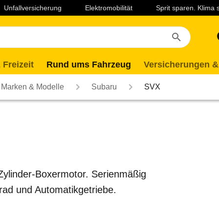
Unfallversicherung
Elektromobilität
Sprit sparen. Klima
 Freizeit
Rund ums Fahrzeug
Versicherungen &
Marken & Modelle
Subaru
SVX
Zylinder-Boxermotor. Serienmäßig
lrad und Automatikgetriebe.