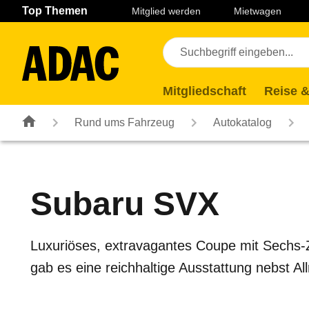
Navigation
Suche
Seiteninhalt
Fußzeile
Top Themen
Mitglied werden
Mietwagen
Mitgliedschaft
Reise &
Rund ums Fahrzeug
Autokatalog
Subaru
SVX
Luxuriöses, extravagantes Coupe mit Sechs-
gab es eine reichhaltige Ausstattung nebst Al