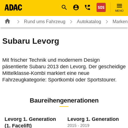
Navigation
Suche
Seiteninhalt
Fußzeile
Nothilfe
MENÜ
Rund ums Fahrzeug
Autokatalog
Marken
Subaru
Levorg
Mit frischer Technik und modernem Design
päsentierte Subaru 2013 den Levorg. Der gescheidige
Mittelklasse-Kombi markiert eine neue
Fahrzeugkategorie: Sportkombi oder Sportstourer.
Baureihengenerationen
Levorg 1. Generation
Levorg 1. Generation
(1. Facelift)
2015 - 2019