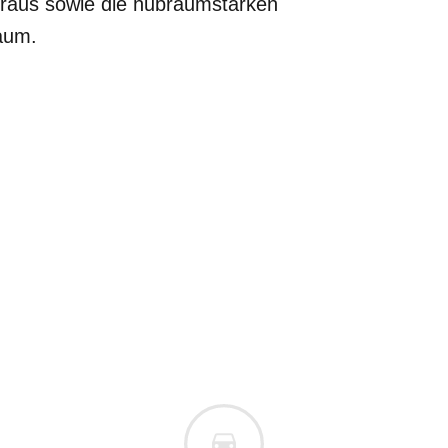
eraus sowie die hubraumstarken
raum.