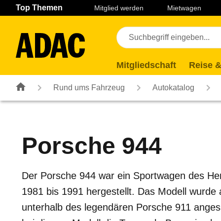
Navigation
Suche
Seiteninhalt
Fußzeile
Top Themen
Mitglied werden
Mietwagen
Mitgliedschaft
Reise &
Rund ums Fahrzeug
Autokatalog
Porsche
944
Der Porsche 944 war ein Sportwagen des Her
1981 bis 1991 hergestellt. Das Modell wurde 
unterhalb des legendären Porsche 911 angesi