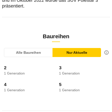
und im Oktober 2022 wurde das SUV Polestar 3
präsentiert.
Baureihen
Alle Baureihen
Nur Aktuelle
2
3
1
Generation
1
Generation
4
5
1
Generation
1
Generation