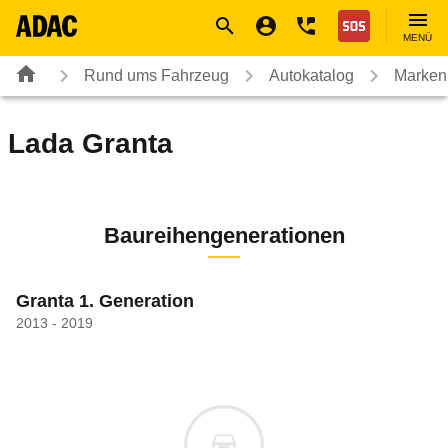
Navigation
Suche
Seiteninhalt
Fußzeile
Nothilfe
MENÜ
Rund ums Fahrzeug
Autokatalog
Marken
Lada
Granta
Baureihengenerationen
Granta 1. Generation
2013 - 2019