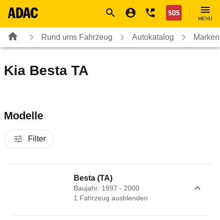
Navigation
Suche
Seiteninhalt
Fußzeile
Nothilfe
MENÜ
Rund ums Fahrzeug
Autokatalog
Marken
Kia Besta TA
Modelle
Filter
Besta (TA)
Baujahr: 1997 - 2000
1
Fahrzeug
ausblenden