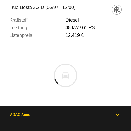
Fahrzeug
Kia Besta 2.2 D (06/97 - 12/00)
Diesel
Kraftstoff
48 kW
65 PS
12.419 €
Leistung
Listenpreis
Zum Vergleich hinzufügen
ADAC Apps