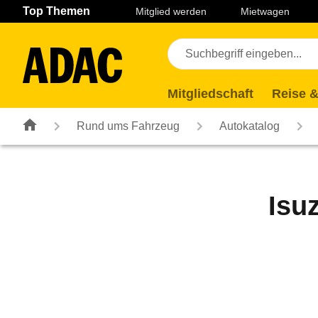
Navigation
Suche
Seiteninhalt
Fußzeile
Top Themen
Mitglied werden
Mietwagen
Mitgliedschaft
Reise &
Rund ums Fahrzeug
Autokatalog
Isu