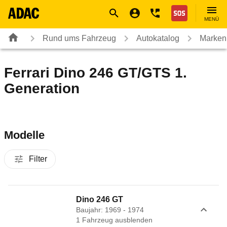
Navigation
Suche
Seiteninhalt
Fußzeile
Nothilfe
MENÜ
Rund ums Fahrzeug
Autokatalog
Marken
Ferrari Dino 246 GT/GTS 1.
Generation
Modelle
Filter
Dino 246 GT
Baujahr: 1969 - 1974
1
Fahrzeug
ausblenden