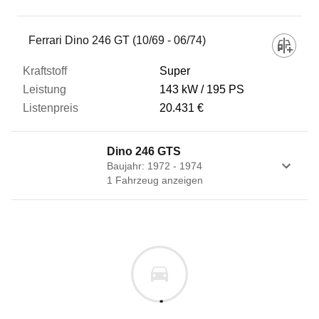
Fahrzeug
Ferrari Dino 246 GT (10/69 - 06/74)
Super
Kraftstoff
143 kW
195 PS
20.431 €
Leistung
Dino 246 GTS
Baujahr: 1972 - 1974
Listenpreis
1
Fahrzeug
anzeigen
Zum Vergleich hinzufügen