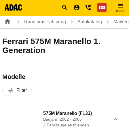
Navigation
Suche
Seiteninhalt
Fußzeile
Nothilfe
MENÜ
Rund ums Fahrzeug
Autokatalog
Marken
Ferrari 575M Maranello 1.
Generation
Modelle
Filter
575M Maranello (F133)
Baujahr: 2002 - 2006
2
Fahrzeug
e
ausblenden