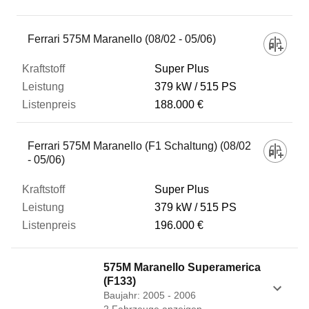
Fahrzeug
Ferrari 575M Maranello (08/02 - 05/06)
Super Plus
Kraftstoff
379 kW
515 PS
188.000 €
Leistung
Ferrari 575M Maranello (F1 Schaltung) (08/02
- 05/06)
Listenpreis
Super Plus
379 kW
515 PS
Zum Vergleich hinzufügen
196.000 €
575M Maranello Superamerica
(F133)
Baujahr: 2005 - 2006