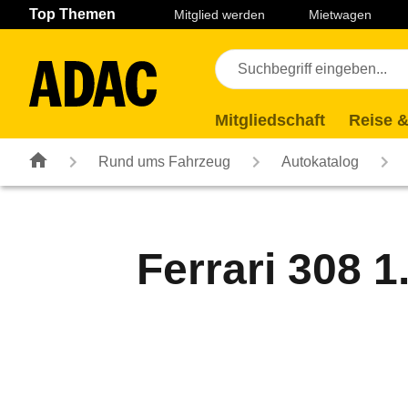
Navigation
Suche
Seiteninhalt
Fußzeile
Top Themen
Mitglied werden
Mietwagen
Mitgliedschaft
Reise &
Rund ums Fahrzeug
Autokatalog
Ferrari 308 1