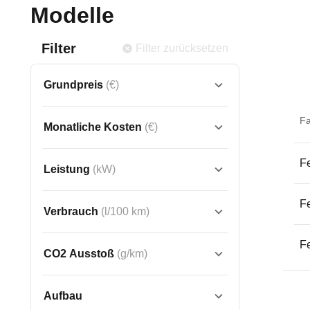
Modelle
Filter
Filter zurücksetzen
Grundpreis
(€)
F
Monatliche Kosten
(€)
Fe
Leistung
(kW)
Fe
Verbrauch
(l/100 km)
Fe
CO2 Ausstoß
(g/km)
Aufbau