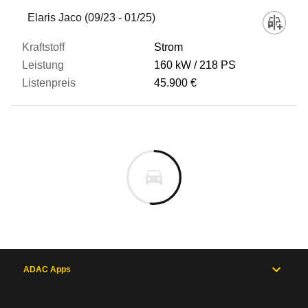
Fahrzeug
Elaris Jaco (09/23 - 01/25)
Strom
Kraftstoff
160 kW
218 PS
45.900 €
Leistung
Listenpreis
Zum Vergleich hinzufügen
ADAC Apps