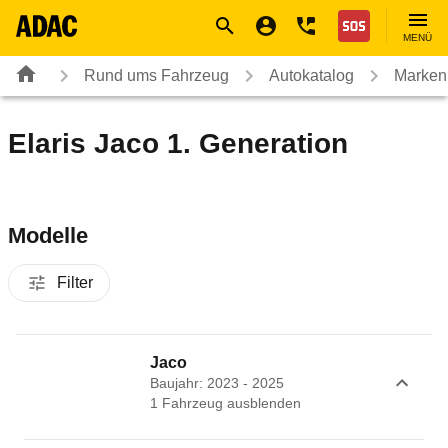
Navigation
Suche
Seiteninhalt
Fußzeile
Nothilfe
MENÜ
Rund ums Fahrzeug
Autokatalog
Marken
Elaris Jaco 1. Generation
Modelle
Filter
Jaco
Baujahr: 2023 - 2025
1
Fahrzeug
ausblenden