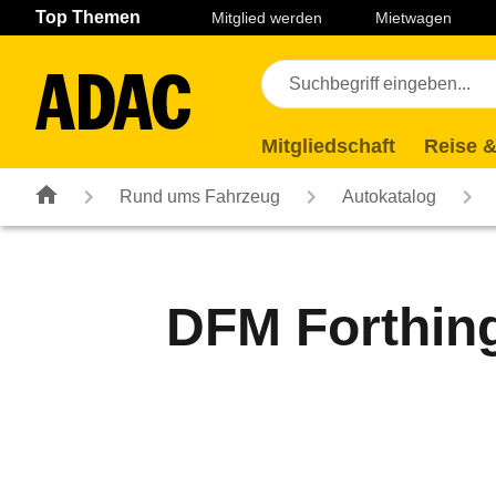
Navigation
Suche
Seiteninhalt
Fußzeile
Top Themen
Mitglied werden
Mietwagen
Mitgliedschaft
Reise &
Rund ums Fahrzeug
Autokatalog
DFM Forthing