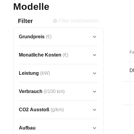
Modelle
Filter
Filter zurücksetzen
Grundpreis
(€)
F
Monatliche Kosten
(€)
D
Leistung
(kW)
Verbrauch
(l/100 km)
CO2 Ausstoß
(g/km)
Aufbau