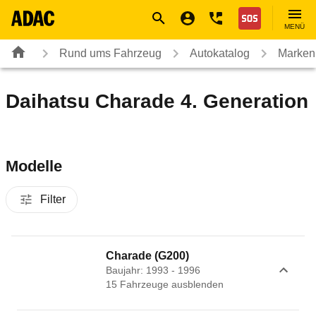
Navigation
Suche
Seiteninhalt
Fußzeile
Nothilfe
MENÜ
Rund ums Fahrzeug
Autokatalog
Marken
Daihatsu Charade 4. Generation
Modelle
Filter
Charade (G200)
Baujahr: 1993 - 1996
15
Fahrzeug
e
ausblenden