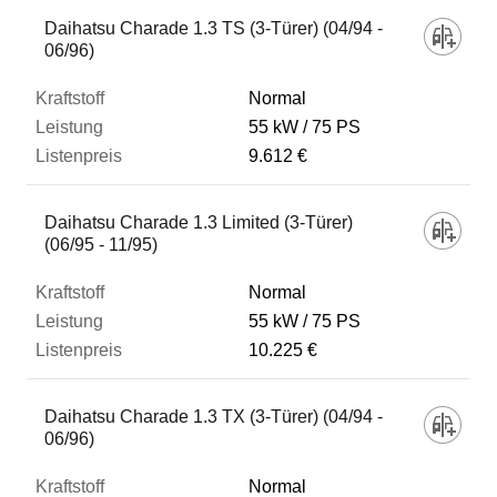
Fahrzeug
Daihatsu Charade 1.3 TS (3-Türer) (04/94 -
06/96)
Kraftstoff
Normal
55 kW
75 PS
9.612 €
Leistung
Daihatsu Charade 1.3 Limited (3-Türer)
Listenpreis
(06/95 - 11/95)
Normal
Zum Vergleich hinzufügen
55 kW
75 PS
10.225 €
Daihatsu Charade 1.3 TX (3-Türer) (04/94 -
06/96)
Normal