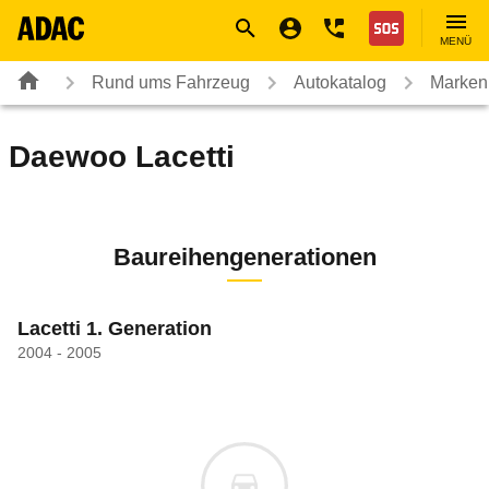
Navigation
Suche
Seiteninhalt
Fußzeile
Nothilfe
MENÜ
Rund ums Fahrzeug
Autokatalog
Marken
Daewoo
Lacetti
Baureihengenerationen
Lacetti 1. Generation
2004 - 2005