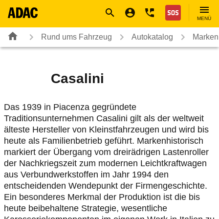
Navigation
Suche
Seiteninhalt
Fußzeile
Nothilfe
MENÜ
Rund ums Fahrzeug
Autokatalog
Marken
Casalini
Das 1939 in Piacenza gegründete
Traditionsunternehmen Casalini gilt als der weltweit
älteste Hersteller von Kleinstfahrzeugen und wird bis
heute als Familienbetrieb geführt. Markenhistorisch
markiert der Übergang vom dreirädrigen Lastenroller
der Nachkriegszeit zum modernen Leichtkraftwagen
aus Verbundwerkstoffen im Jahr 1994 den
entscheidenden Wendepunkt der Firmengeschichte.
Ein besonderes Merkmal der Produktion ist die bis
heute beibehaltene Strategie, wesentliche