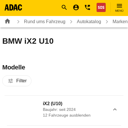
Navigation
Suche
Seiteninhalt
Fußzeile
Nothilfe
MENÜ
Rund ums Fahrzeug
Autokatalog
Marken
BMW iX2 U10
Modelle
Filter
iX2 (U10)
Baujahr: seit 2024
12
Fahrzeug
e
ausblenden