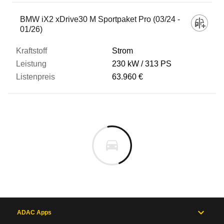
BMW iX2 xDrive30 M Sportpaket Pro (03/24 -
01/26)
Strom
230 kW
313 PS
63.960 €
ADAC Apps