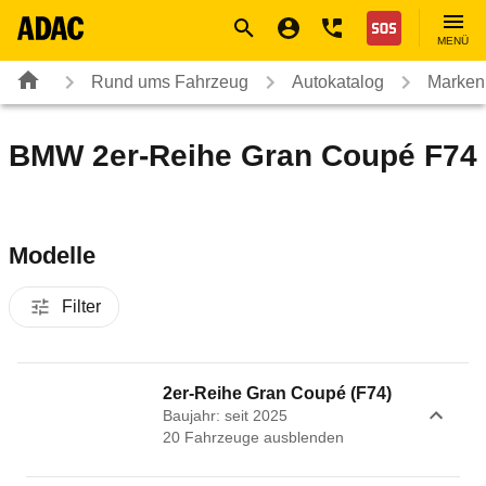
Navigation
Suche
Seiteninhalt
Fußzeile
Nothilfe
MENÜ
Rund ums Fahrzeug
Autokatalog
Marken
BMW 2er-Reihe Gran Coupé F74
Modelle
Filter
2er-Reihe Gran Coupé (F74)
Baujahr: seit 2025
20
Fahrzeug
e
ausblenden