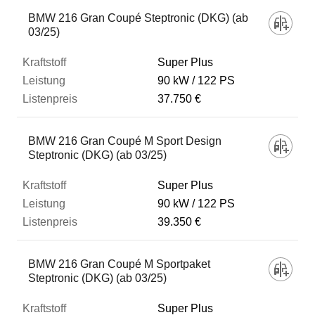
Fahrzeug
BMW 216 Gran Coupé Steptronic (DKG) (ab
03/25)
Kraftstoff
Super Plus
90 kW
122 PS
37.750 €
Leistung
BMW 216 Gran Coupé M Sport Design
Listenpreis
Steptronic (DKG) (ab 03/25)
Super Plus
Zum Vergleich hinzufügen
90 kW
122 PS
39.350 €
BMW 216 Gran Coupé M Sportpaket
Steptronic (DKG) (ab 03/25)
Super Plus