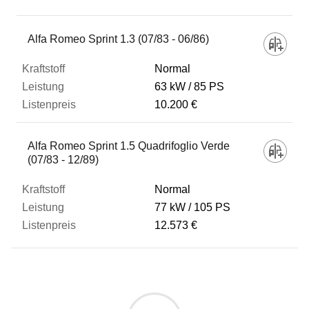
Fahrzeug
Alfa Romeo Sprint 1.3 (07/83 - 06/86)
Normal
Kraftstoff
63 kW
85 PS
10.200 €
Leistung
Alfa Romeo Sprint 1.5 Quadrifoglio Verde
(07/83 - 12/89)
Listenpreis
Normal
77 kW
105 PS
Zum Vergleich hinzufügen
12.573 €