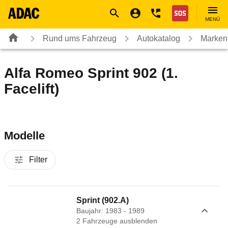
Navigation
Suche
Seiteninhalt
Fußzeile
Nothilfe
MENÜ
Rund ums Fahrzeug
Autokatalog
Marken
Alfa Romeo Sprint 902 (1.
Facelift)
Modelle
Filter
Sprint (902.A)
Baujahr: 1983 - 1989
2
Fahrzeug
e
ausblenden