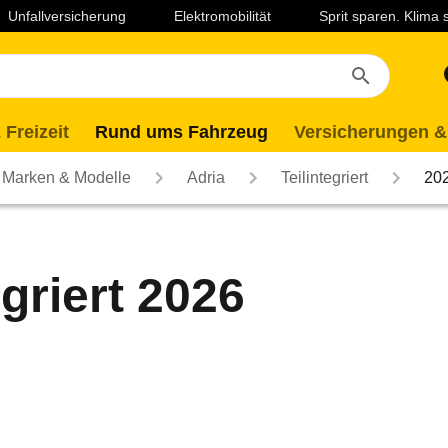
Unfallversicherung
Elektromobilität
Sprit sparen. Klima
 Freizeit
Rund ums Fahrzeug
Versicherungen &
Marken & Modelle
Adria
Teilintegriert
20
egriert 2026