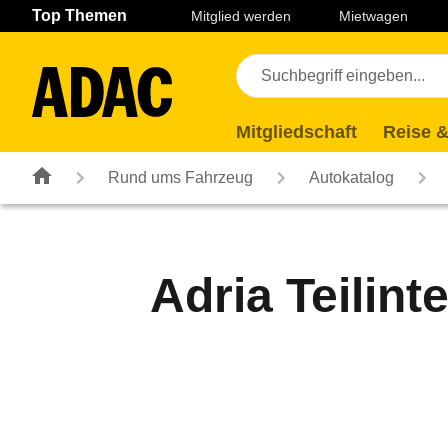
Navigation
Suche
Seiteninhalt
Fußzeile
Top Themen
Mitglied werden
Mietwagen
Mitgliedschaft
Reise &
Rund ums Fahrzeug
Autokatalog
Adria Teilint