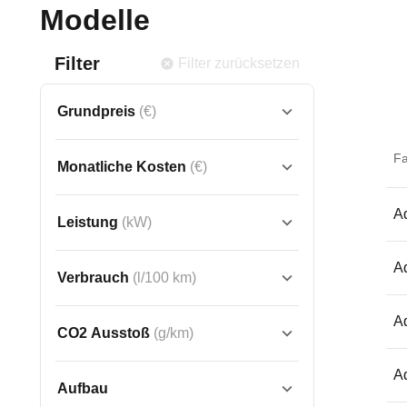
Modelle
Filter
Filter zurücksetzen
Grundpreis
(€)
F
Monatliche Kosten
(€)
A
Leistung
(kW)
A
Verbrauch
(l/100 km)
A
CO2 Ausstoß
(g/km)
A
Aufbau